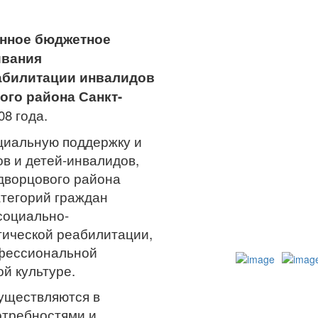
енное бюджетное
ивания
абилитации инвалидов
ого района Санкт-
08 года.
циальную поддержку и
в и детей-инвалидов,
дворцового района
атегорий граждан
социально-
гической реабилитации,
фессиональной
й культуре.
уществляются в
отребностями и