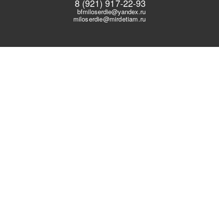
8 (921) 917-22-93
bfmiloserdie@yandex.ru
miloserdie@mirdetiam.ru